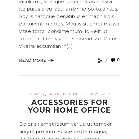
iaculis mi, at aliquet urna mas id massa.
ite purus arcu iaculis nibh, id porta a risus.
Sociis natoque penatibus et magnis dis
parturient montes. Mauris sit amet massa
vitae tortor condimentum. Id velit ut
tortor pretium viverra suspendisse. Purus
viverra accumsan in[...]
0
READ MORE
,
BEAUTY
FASHION
OCTOBER 25, 2018
/
ACCESSORIES FOR
YOUR HOME OFFICE
Dolor sit amet ipsum varius, ut tempor
augue pretium. Fusce esqte magna,
eleifend et enim sitae et, tempor