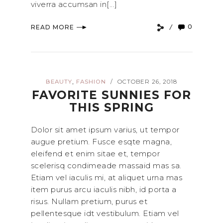
viverra accumsan in[...]
0
READ MORE
,
BEAUTY
FASHION
OCTOBER 26, 2018
/
FAVORITE SUNNIES FOR
THIS SPRING
Dolor sit amet ipsum varius, ut tempor
augue pretium. Fusce esqte magna,
eleifend et enim sitae et, tempor
scelerisq condimeade massaid mas sa.
Etiam vel iaculis mi, at aliquet urna mas
item purus arcu iaculis nibh, id porta a
risus. Nullam pretium, purus et
pellentesque idt vestibulum. Etiam vel