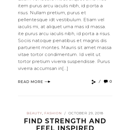
item purus arcu iaculis nibh, id porta a
risus. Nullam pretium, purus et
pellentesque idt vestibulum. Etiam vel
iaculis mi, at aliquet urna mas id massa.
ite purus arcu iaculis nibh, id porta a risus.
Sociis natoque penatibus et magnis dis
parturient montes. Mauris sit amet massa
vitae tortor condimentum. Id velit ut
tortor pretium viverra suspendisse. Purus
viverra accumsan in[...]
0
READ MORE
,
BEAUTY
FASHION
OCTOBER 29, 2018
/
FIND STRENGTH AND
FEEL INSPIRED