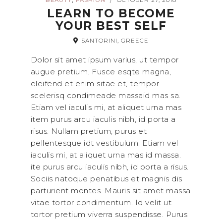
BEAUTY
FASHION
OCTOBER 27, 2018
/
LEARN TO BECOME
YOUR BEST SELF
SANTORINI, GREECE
Dolor sit amet ipsum varius, ut tempor
augue pretium. Fusce esqte magna,
eleifend et enim sitae et, tempor
scelerisq condimeade massaid mas sa.
Etiam vel iaculis mi, at aliquet urna mas
item purus arcu iaculis nibh, id porta a
risus. Nullam pretium, purus et
pellentesque idt vestibulum. Etiam vel
iaculis mi, at aliquet urna mas id massa.
ite purus arcu iaculis nibh, id porta a risus.
Sociis natoque penatibus et magnis dis
parturient montes. Mauris sit amet massa
vitae tortor condimentum. Id velit ut
tortor pretium viverra suspendisse. Purus