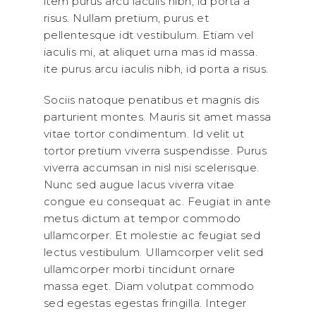
item purus arcu iaculis nibh, id porta a
risus. Nullam pretium, purus et
pellentesque idt vestibulum. Etiam vel
iaculis mi, at aliquet urna mas id massa.
ite purus arcu iaculis nibh, id porta a risus.
Sociis natoque penatibus et magnis dis
parturient montes. Mauris sit amet massa
vitae tortor condimentum. Id velit ut
tortor pretium viverra suspendisse. Purus
viverra accumsan in nisl nisi scelerisque.
Nunc sed augue lacus viverra vitae
congue eu consequat ac. Feugiat in ante
metus dictum at tempor commodo
ullamcorper. Et molestie ac feugiat sed
lectus vestibulum. Ullamcorper velit sed
ullamcorper morbi tincidunt ornare
massa eget. Diam volutpat commodo
sed egestas egestas fringilla. Integer