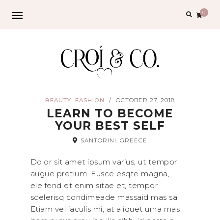
Search
0
for:
,
BEAUTY
FASHION
OCTOBER 27, 2018
/
LEARN TO BECOME
YOUR BEST SELF
SANTORINI, GREECE
Dolor sit amet ipsum varius, ut tempor
augue pretium. Fusce esqte magna,
eleifend et enim sitae et, tempor
scelerisq condimeade massaid mas sa.
Etiam vel iaculis mi, at aliquet urna mas