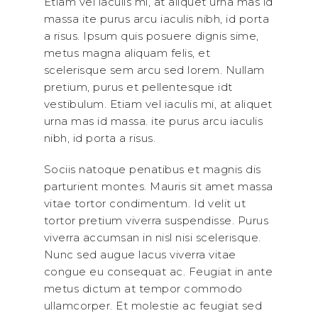
Etiam vel iaculis mi, at aliquet urna mas id
massa ite purus arcu iaculis nibh, id porta
a risus. Ipsum quis posuere dignis sime,
metus magna aliquam felis, et
scelerisque sem arcu sed lorem. Nullam
pretium, purus et pellentesque idt
vestibulum. Etiam vel iaculis mi, at aliquet
urna mas id massa. ite purus arcu iaculis
nibh, id porta a risus.
Sociis natoque penatibus et magnis dis
parturient montes. Mauris sit amet massa
vitae tortor condimentum. Id velit ut
tortor pretium viverra suspendisse. Purus
viverra accumsan in nisl nisi scelerisque.
Nunc sed augue lacus viverra vitae
congue eu consequat ac. Feugiat in ante
metus dictum at tempor commodo
ullamcorper. Et molestie ac feugiat sed